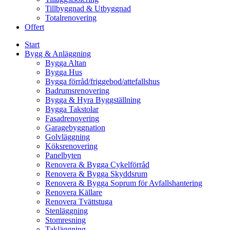
Tillbyggnad & Utbyggnad
Totalrenovering
Offert
Start
Bygg & Anläggning
Bygga Altan
Bygga Hus
Bygga förråd/friggebod/attefallshus
Badrumsrenovering
Bygga & Hyra Byggställning
Bygga Takstolar
Fasadrenovering
Garagebyggnation
Golvläggning
Köksrenovering
Panelbyten
Renovera & Bygga Cykelförråd
Renovera & Bygga Skyddsrum
Renovera & Bygga Soprum för Avfallshantering
Renovera Källare
Renovera Tvättstuga
Stenläggning
Stomresning
Takläggning