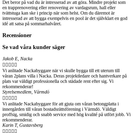
Det beror på vad du är intresserad av att göra. Mindre projekt som
en trapprenovering eller renovering av vardagsrum, hall eller
tvättstuga kan ske i princip när som helst. Om du däremot är
intresserad av att bygga exempelvis en pool är det självklart en god
idé att satsa på sommarhalvåret.
Recensioner
Se vad våra kunder säger
Jakob E, Nacka





Vi anlitade Nackabyggare när vi skulle bygga till ett uterum till
våran 2plans villa i Nacka. Deras projektledare och hantverkare på
plats var väldigt professionella och städade rent efter sig. Vi
rekommenderar!
Styrelsemedlem, Värmdö





Vi anlitade Nackabyggare för att gjuta om våran betongplatta i
innergården till våran bostadsrättsförening i Värmdö. Väldigt
proffsig, smidig och snabb service med hög kvalité på utfört jobb. Vi
rekommenderar.
Karin T, Gustavsberg




