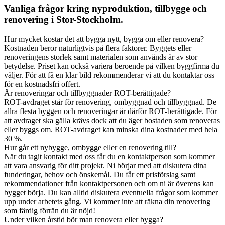
Vanliga frågor kring nyproduktion, tillbygge och
renovering i Stor-Stockholm.
Hur mycket kostar det att bygga nytt, bygga om eller renovera?
Kostnaden beror naturligtvis på flera faktorer. Byggets eller
renoveringens storlek samt materialen som används är av stor
betydelse. Priset kan också variera beroende på vilken byggfirma du
väljer. För att få en klar bild rekommenderar vi att du kontaktar oss
för en kostnadsfri offert.
Är renoveringar och tillbyggnader ROT-berättigade?
ROT-avdraget står för renovering, ombyggnad och tillbyggnad. De
allra flesta byggen och renoveringar är därför ROT-berättigade. För
att avdraget ska gälla krävs dock att du äger bostaden som renoveras
eller byggs om. ROT-avdraget kan minska dina kostnader med hela
30 %.
Hur går ett nybygge, ombygge eller en renovering till?
När du tagit kontakt med oss får du en kontaktperson som kommer
att vara ansvarig för ditt projekt. Ni börjar med att diskutera dina
funderingar, behov och önskemål. Du får ett prisförslag samt
rekommendationer från kontaktpersonen och om ni är överens kan
bygget börja. Du kan alltid diskutera eventuella frågor som kommer
upp under arbetets gång. Vi kommer inte att räkna din renovering
som färdig förrän du är nöjd!
Under vilken årstid bör man renovera eller bygga?