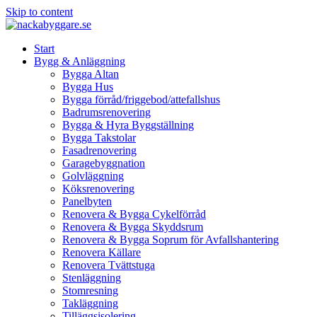
Skip to content
Start
Bygg & Anläggning
Bygga Altan
Bygga Hus
Bygga förråd/friggebod/attefallshus
Badrumsrenovering
Bygga & Hyra Byggställning
Bygga Takstolar
Fasadrenovering
Garagebyggnation
Golvläggning
Köksrenovering
Panelbyten
Renovera & Bygga Cykelförråd
Renovera & Bygga Skyddsrum
Renovera & Bygga Soprum för Avfallshantering
Renovera Källare
Renovera Tvättstuga
Stenläggning
Stomresning
Takläggning
Tilläggsisolering