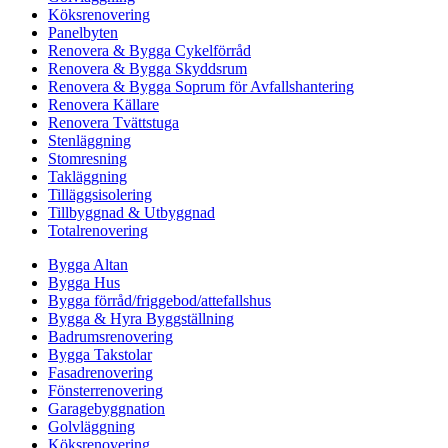
Köksrenovering
Panelbyten
Renovera & Bygga Cykelförråd
Renovera & Bygga Skyddsrum
Renovera & Bygga Soprum för Avfallshantering
Renovera Källare
Renovera Tvättstuga
Stenläggning
Stomresning
Takläggning
Tilläggsisolering
Tillbyggnad & Utbyggnad
Totalrenovering
Bygga Altan
Bygga Hus
Bygga förråd/friggebod/attefallshus
Bygga & Hyra Byggställning
Badrumsrenovering
Bygga Takstolar
Fasadrenovering
Fönsterrenovering
Garagebyggnation
Golvläggning
Köksrenovering