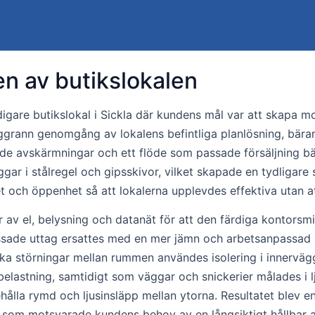
 av butikslokalen
igare butikslokal i Sickla där kundens mål var att skapa m
rann genomgång av lokalens befintliga planlösning, bärand
de avskärmningar och ett flöde som passade försäljning bät
r i stålregel och gipsskivor, vilket skapade en tydligare
het och öppenhet så att lokalerna upplevdes effektiva utan a
av el, belysning och datanät för att den färdiga kontorsmilj
ade uttag ersattes med en mer jämn och arbetsanpassad ins
minska störningar mellan rummen användes isolering i innerv
lastning, samtidigt som väggar och snickerier målades i ljus
 behålla rymd och ljusinsläpp mellan ytorna. Resultatet blev
ck som motsvarade kundens behov av en långsiktigt hållbar a