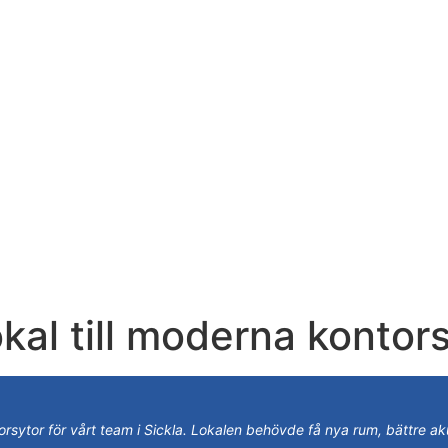
l till moderna kontorsy
torsytor för vårt team i Sickla. Lokalen behövde få nya rum, bättre a