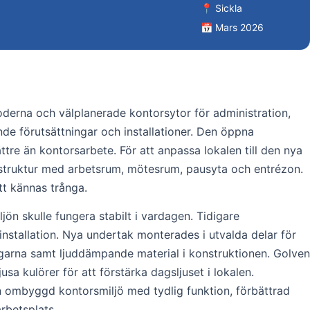
📍 Sickla
📅 Mars 2026
oderna och välplanerade kontorsytor för administration,
e förutsättningar och installationer. Den öppna
tre än kontorsarbete. För att anpassa lokalen till den nya
 struktur med arbetsrum, mötesrum, pausyta och entrézon.
tt kännas trånga.
ön skulle fungera stabilt i vardagen. Tidigare
tallation. Nya undertak monterades i utvalda delar för
äggarna samt ljuddämpande material i konstruktionen. Golven
a kulörer för att förstärka dagsljuset i lokalen.
 en ombyggd kontorsmiljö med tydlig funktion, förbättrad
rbetsplats.