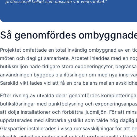
professionell helhet som passade vår verksamhet.”
Så genomfördes ombyggnaden
Projektet omfattade en total invändig ombyggnad av en tid
möten och dagligt samarbete. Arbetet inleddes med en nogg
butiksmiljön hade tidigare stora exponeringsytor, begränsa
användningen byggdes planlösningen om med nya innervägga
Särskild vikt lades vid att få en bra balans mellan avskild
Efter rivning av utvalda delar genomfördes kompletteringar 
butikslösningar med punktbelysning och exponeringsanpass
att dölja installationer och förbättra ljudmiljön. För att 
uppdaterades med slitstarka ytskikt som tålde hög daglig be
Glaspartier installerades i vissa rumsavskiljningar för att
akustik, enhetliga materialval och ett professionellt uttry