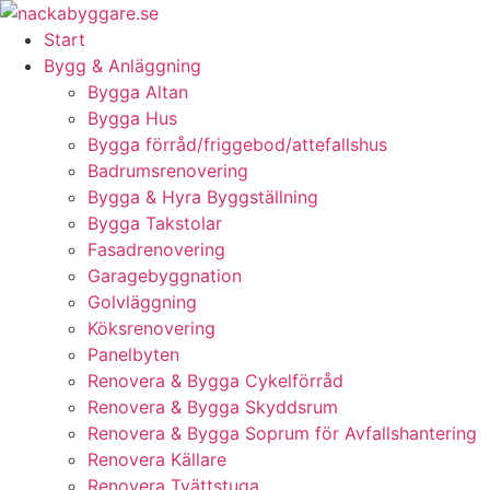
Skip
to
Start
content
Bygg & Anläggning
Bygga Altan
Bygga Hus
Bygga förråd/friggebod/attefallshus
Badrumsrenovering
Bygga & Hyra Byggställning
Bygga Takstolar
Fasadrenovering
Garagebyggnation
Golvläggning
Köksrenovering
Panelbyten
Renovera & Bygga Cykelförråd
Renovera & Bygga Skyddsrum
Renovera & Bygga Soprum för Avfallshantering
Renovera Källare
Renovera Tvättstuga