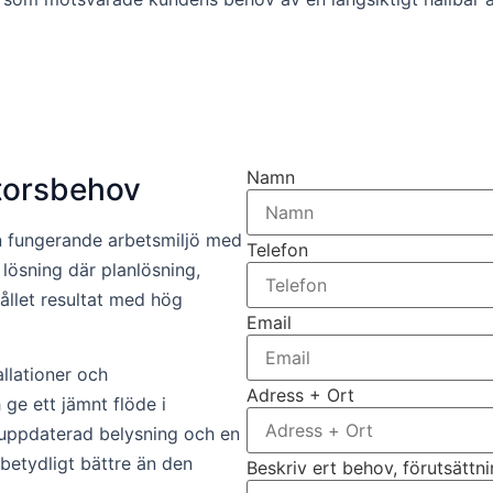
Namn
torsbehov
en fungerande arbetsmiljö med
Telefon
lösning där planlösning,
ållet resultat med hög
Email
llationer och
Adress + Ort
 ge ett jämnt flöde i
, uppdaterad belysning och en
etydligt bättre än den
Beskriv ert behov, förutsättn