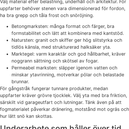
Välj material efter belastning, underhåll och arkitektur. För
uppfarter behöver stenen vara dimensionerad för fordon,
ha bra grepp och tåla frost och snöröjning.
Betongmarksten: många format och färger, bra
formstabilitet och lätt att kombinera med kantstöd.
Natursten: granit och skiffer ger hög slitstyrka och
tidlös känsla, med strukturerad halksäker yta.
Marktegel: varm karaktär och god hållbarhet, kräver
noggrann sättning och skötsel av fogar.
Permeabel marksten: släpper igenom vatten och
minskar ytavrinning, motverkar pölar och belastade
brunnar.
För gångstråk fungerar tunnare produkter, medan
uppfarter kräver grövre tjocklek. Välj yta med bra friktion,
särskilt vid garageutfart och lutningar. Tänk även på att
fogmaterialet påverkar dränering, motstånd mot ogräs och
hur lätt snö kan skottas.
Underarbete som håller över tid