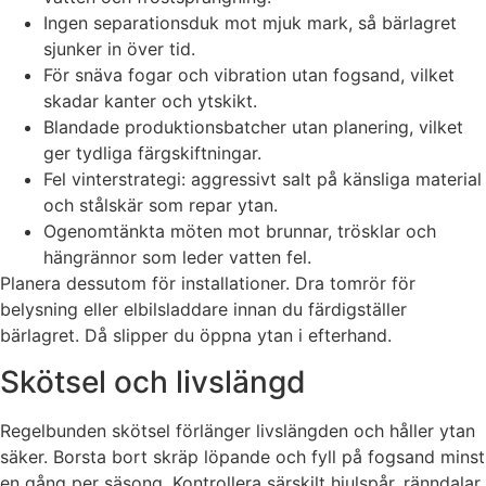
Ingen separationsduk mot mjuk mark, så bärlagret
sjunker in över tid.
För snäva fogar och vibration utan fogsand, vilket
skadar kanter och ytskikt.
Blandade produktionsbatcher utan planering, vilket
ger tydliga färgskiftningar.
Fel vinterstrategi: aggressivt salt på känsliga material
och stålskär som repar ytan.
Ogenomtänkta möten mot brunnar, trösklar och
hängrännor som leder vatten fel.
Planera dessutom för installationer. Dra tomrör för
belysning eller elbilsladdare innan du färdigställer
bärlagret. Då slipper du öppna ytan i efterhand.
Skötsel och livslängd
Regelbunden skötsel förlänger livslängden och håller ytan
säker. Borsta bort skräp löpande och fyll på fogsand minst
en gång per säsong. Kontrollera särskilt hjulspår, ränndalar