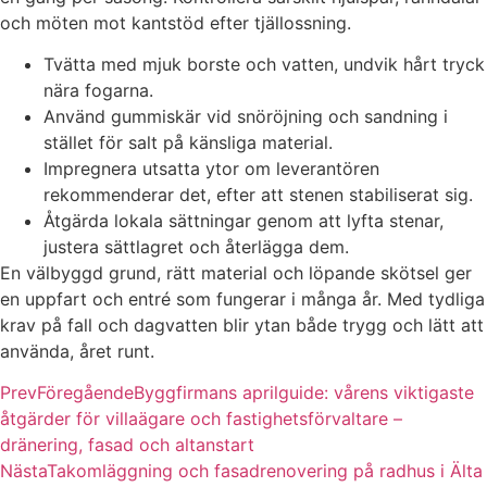
och möten mot kantstöd efter tjällossning.
Tvätta med mjuk borste och vatten, undvik hårt tryck
nära fogarna.
Använd gummiskär vid snöröjning och sandning i
stället för salt på känsliga material.
Impregnera utsatta ytor om leverantören
rekommenderar det, efter att stenen stabiliserat sig.
Åtgärda lokala sättningar genom att lyfta stenar,
justera sättlagret och återlägga dem.
En välbyggd grund, rätt material och löpande skötsel ger
en uppfart och entré som fungerar i många år. Med tydliga
krav på fall och dagvatten blir ytan både trygg och lätt att
använda, året runt.
Prev
Föregående
Byggfirmans aprilguide: vårens viktigaste
åtgärder för villaägare och fastighetsförvaltare –
dränering, fasad och altanstart
Nästa
Takomläggning och fasadrenovering på radhus i Älta