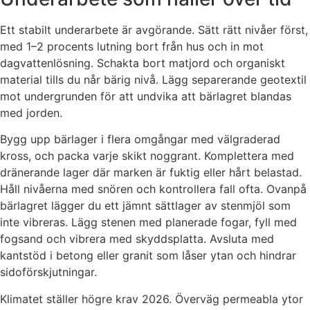
Ett stabilt underarbete är avgörande. Sätt rätt nivåer först,
med 1–2 procents lutning bort från hus och in mot
dagvattenlösning. Schakta bort matjord och organiskt
material tills du når bärig nivå. Lägg separerande geotextil
mot undergrunden för att undvika att bärlagret blandas
med jorden.
Bygg upp bärlager i flera omgångar med välgraderad
kross, och packa varje skikt noggrant. Komplettera med
dränerande lager där marken är fuktig eller hårt belastad.
Håll nivåerna med snören och kontrollera fall ofta. Ovanpå
bärlagret lägger du ett jämnt sättlager av stenmjöl som
inte vibreras. Lägg stenen med planerade fogar, fyll med
fogsand och vibrera med skyddsplatta. Avsluta med
kantstöd i betong eller granit som låser ytan och hindrar
sidoförskjutningar.
Klimatet ställer högre krav 2026. Överväg permeabla ytor